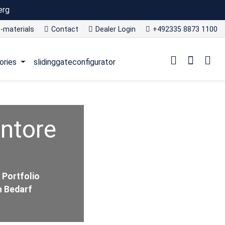
erg
-materials
Contact
Dealer Login
+492335 8873 1100
ories
slidinggateconfigurator
ntore
 Portfolio
n Bedarf