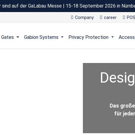
r sind auf der GaLabau Messe | 15-18 September 2026 in Nürnb
Company
career
POS
Gates
Gabion Systems
Privacy Protection
Access
Desig
Das große
für jede